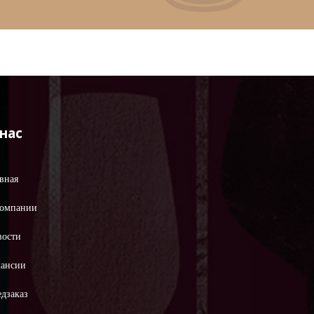
 нас
вная
компании
вости
кансии
дзаказ