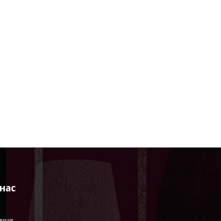
 нас
вная