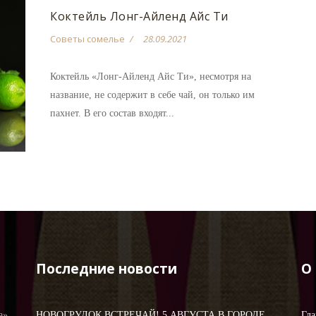
Коктейль Лонг-Айленд Айс Ти
Советы сомелье
28.09.2021
Коктейль «Лонг-Айленд Айс Ти», несмотря на
название, не содержит в себе чай, он только им
пахнет. В его состав входят...
Последние новости
О
а»,
НОВОГРУДОК ВСТРЕЧАЙ! 5 АВГУСТА В ГОРОДЕ
Гла