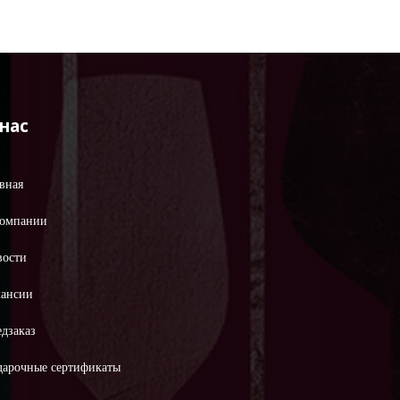
 нас
вная
компании
вости
кансии
дзаказ
дарочные сертификаты