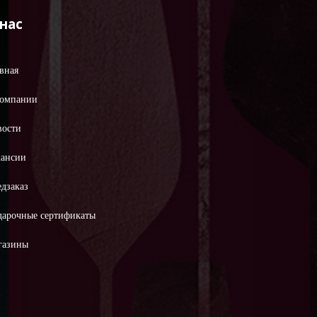
 нас
вная
компании
вости
кансии
дзаказ
дарочные сертификаты
газины